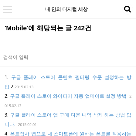
내 안의 디지털 세상
t
sea
o
'Mobile'에 해당되는 글 242건
g
g
l
e
n
a
구글 플레이 스토어 콘텐츠 필터링 수준 설정하는 방
v
법
2
2015.02.13
i
구글 플레이 스토어 와이파이 자동 업데이트 설정 방법
2
g
015.02.13
a
구글 플레이 스토어 앱 구매 다운 내역 삭제 하는 방법 입
t
니다.
2015.02.01
i
폰트집사 앱으로 내 스마트폰에 원하는 폰트를 적용하는