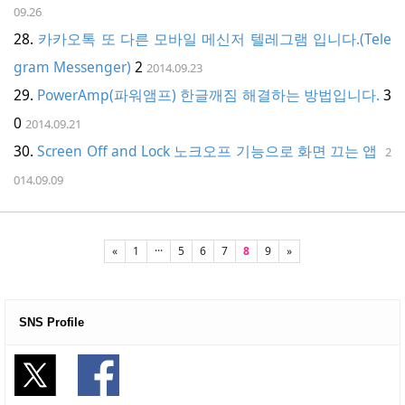
09.26
카카오톡 또 다른 모바일 메신저 텔레그램 입니다.(Tele
gram Messenger)
2
2014.09.23
PowerAmp(파워앰프) 한글깨짐 해결하는 방법입니다.
3
0
2014.09.21
Screen Off and Lock 노크오프 기능으로 화면 끄는 앱
2
014.09.09
«
1
···
5
6
7
8
9
»
SNS Profile