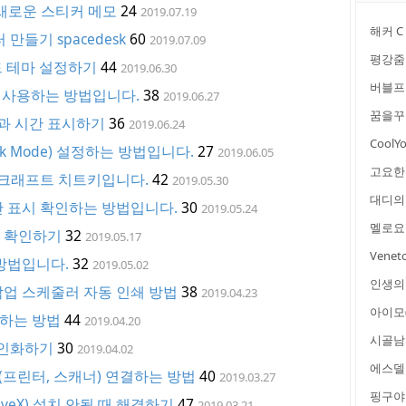
새로운 스티커 메모
24
2019.07.19
해커 C
들기 spacedesk
60
2019.07.09
평강줌
드 테마 설정하기
44
2019.06.30
버블프
 사용하는 방법입니다.
38
2019.06.27
꿈을꾸
과 시간 표시하기
36
2019.06.24
CoolY
ark Mode) 설정하는 방법입니다.
27
2019.06.05
고요한
크래프트 치트키입니다.
42
2019.05.30
대디의 
간 표시 확인하는 방법입니다.
30
2019.05.24
멜로요
전 확인하기
32
2019.05.17
Vene
 방법입니다.
32
2019.05.02
인생의
작업 스케줄러 자동 인쇄 방법
38
2019.04.23
아이모(
입하는 방법
44
2019.04.20
시골남
 인화하기
30
2019.04.02
에스델
(프린터, 스캐너) 연결하는 방법
40
2019.03.27
핑구야 
veX) 설치 안될 때 해결하기
47
2019.03.21