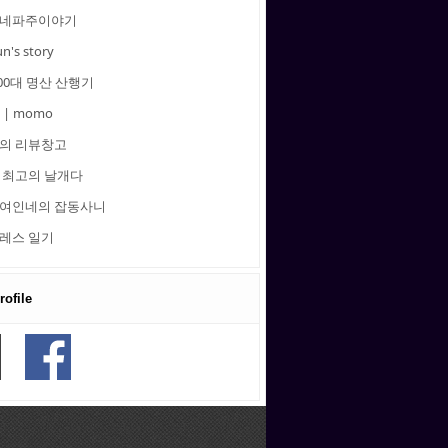
네파주이야기
un's story
00대 명산 산행기
 | momo
의 리뷰창고
 최고의 날개다
여인네의 잡동사니
레스 일기
ofile