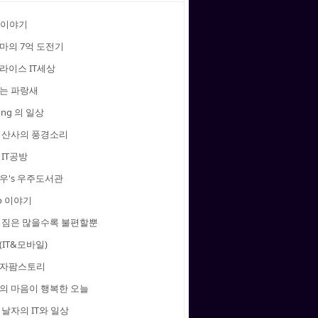
 이야기
마의 7억 도전기
라이스 IT세상
는 파랑새
ong 의 일상
 산사의 풍경소리
IT공방
우's 우주도서관
to 이야기
 짐은 많을수록 불편할뿐
IT&모바일)
자팜스토리
의 마음이 행복한 오늘
날자의 IT와 일상