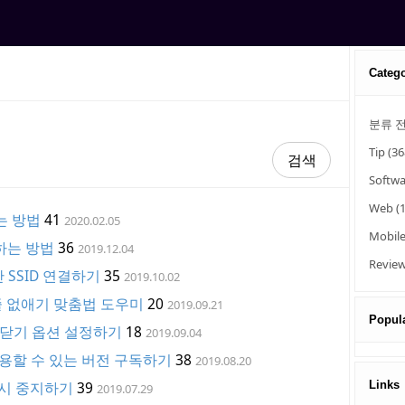
Categ
분류 
Tip
(36
Softw
Web
(
는 방법
41
2020.02.05
Mobil
하는 방법
36
2019.12.04
Revie
 SSID 연결하기
35
2019.10.02
 없애기 맞춤법 도우미
20
2019.09.21
Popula
 닫기 옵션 설정하기
18
2019.09.04
사용할 수 있는 버전 구독하기
38
2019.08.20
일시 중지하기
39
Links
2019.07.29