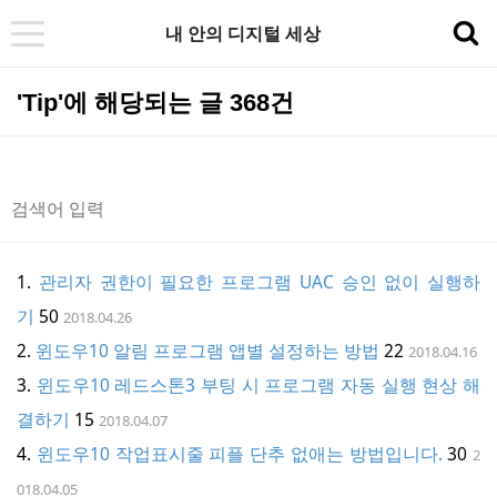
내 안의 디지털 세상
t
sea
o
'Tip'에 해당되는 글 368건
g
g
l
e
n
a
관리자 권한이 필요한 프로그램 UAC 승인 없이 실행하
v
기
50
2018.04.26
i
윈도우10 알림 프로그램 앱별 설정하는 방법
22
2018.04.16
g
윈도우10 레드스톤3 부팅 시 프로그램 자동 실행 현상 해
a
결하기
15
2018.04.07
t
윈도우10 작업표시줄 피플 단추 없애는 방법입니다.
30
2
i
018.04.05