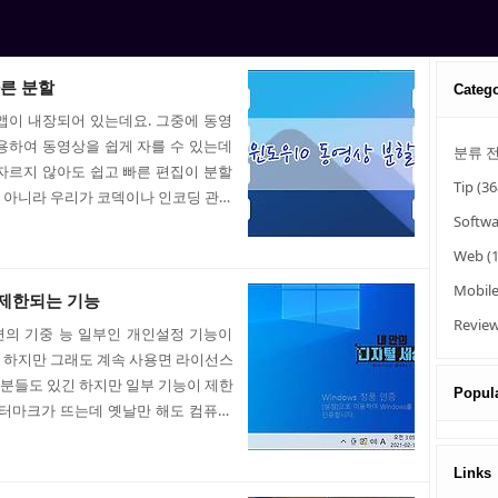
빠른 분할
Categ
앱이 내장되어 있는데요. 그중에 동영
용하여 동영상을 쉽게 자를 수 있는데
분류 
자르지 않아도 쉽고 빠른 편집이 분할
Tip
(36
 아니라 우리가 코덱이나 인코딩 관련
Softw
손상 거의 없이 자르기가 가능합니다.
사진 앱으로 동영상 자르는 기능뿐만 아
Web
(
가 동영상 자르기이니 동영상을 분할하
Mobil
기 할 동영상을 선택하여 마우스 오른쪽
 제한되는 기능
선택합니다. 2) 그럼 사진 앱..
Revie
편의 기중 능 일부인 개인설정 기능이
 하지만 그래도 계속 사용면 라이선스
분들도 있긴 하지만 일부 기능이 제한
Popula
 워터마크가 뜨는데 옛날만 해도 컴퓨터
 쓰기도 했지만 지금은 기능만 제한하고
는 기능 - 개인설정 윈도우10 정품인
Links
능들을 살펴보겠습니다. 비록 사용 안