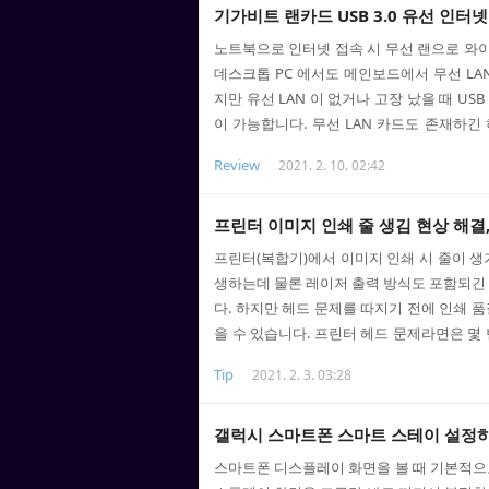
하는 기능일지라도 나중에 꼭 한 번쯤 설정이
기가비트 랜카드 USB 3.0 유선 인터
정 : Win+i 키 및 바탕화면 마우스 오른쪽 ->
노트북으로 인터넷 접속 시 무선 랜으로 와이파
데스크톱 PC 에서도 메인보드에서 무선 LA
지만 유선 LAN 이 없거나 고장 났을 때 U
이 가능합니다. 무선 LAN 카드도 존재하긴
집에서 유선 인터넷 접속을 하고 있습니다. 
Review
2021. 2. 10. 02:42
USB 3.0 유선 랜카드를 하나 장만해봤습니다
용하려는 목적도 있습니다. 기가비트 유선 랜카
드는 림스테일에서 나온 제품이며 USB 3.
프린터 이미지 인쇄 줄 생김 현상 해결
모두 지원합니다. 가격도 저렴해서 부담 없는 
프린터(복합기)에서 이미지 인쇄 시 줄이 생
생하는데 물론 레이저 출력 방식도 포함되긴 
다. 하지만 헤드 문제를 따지기 전에 인쇄 
을 수 있습니다. 프린터 헤드 문제라면은 몇
만 이미지 인쇄 시 품질이 낮을 경우 줄이 
Tip
2021. 2. 3. 03:28
니다. 프린터 고품질 인쇄 설정하기 - 줄 생
상이 안 나온다면 카트리지 잉크 헤드 문제로
터 고품질 인쇄 설정하는 방법을 알아보도록 하겠
갤럭시 스마트폰 스마트 스테이 설정
템 설정인 프린터 및 스캐너를 실행합니다. 2)
스마트폰 디스플레이 화면을 볼 때 기본적으