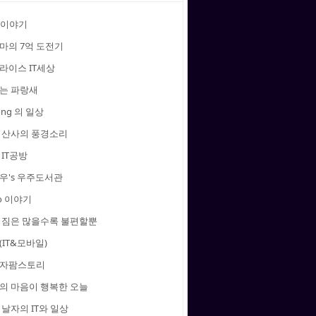
 이야기
마의 7억 도전기
라이스 IT세상
는 파랑새
ong 의 일상
 산사의 풍경소리
IT공방
우's 우주도서관
to 이야기
 짐은 많을수록 불편할뿐
IT&모바일)
자팜스토리
의 마음이 행복한 오늘
날자의 IT와 일상