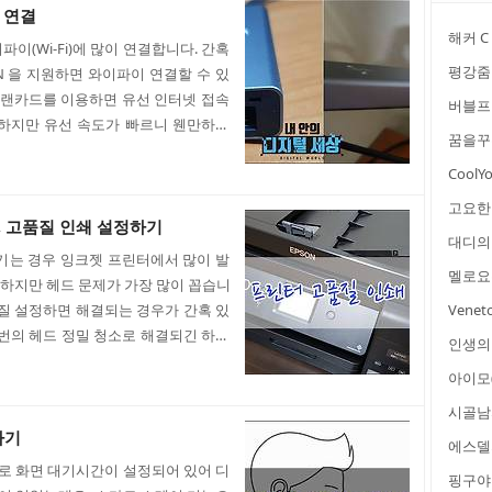
 필요한 부분일 수 있습니다. 개인 설
넷 연결
해커 C
 개인설정 메뉴..
이(Wi-Fi)에 많이 연결합니다. 간혹
평강줌
N 을 지원하면 와이파이 연결할 수 있
SB 랜카드를 이용하면 유선 인터넷 접속
버블프
 하지만 유선 속도가 빠르니 웬만하면
꿈을꾸
그래서 저는 기가비트 속도를 지원하는
CoolY
. 나중에 유선 랜카드가 맛이 갈 때 사
드 USB 3.0 제가 구입한 유선 랜카
고요한
0 을 지원하고 윈도우와 맥 운영체제를
, 고품질 인쇄 설정하기
대디의 
선택..
기는 경우 잉크젯 프린터에서 많이 발
멜로요
하지만 헤드 문제가 가장 많이 꼽습니
품질 설정하면 해결되는 경우가 간혹 있
Vene
 번의 헤드 정밀 청소로 해결되긴 하지
인생의
생기거나 흐리게 인쇄되는 경우가 있습
아이모(
김 해결 혹시나 컬러 프린터 중 특정 색
 정밀 청소로 해결해야 합니다. 프린
시골남
습니다. 1) Win+S 키를 눌러 시스
하기
에스델
 사용 중인 프린터를..
로 화면 대기시간이 설정되어 있어 디
핑구야 