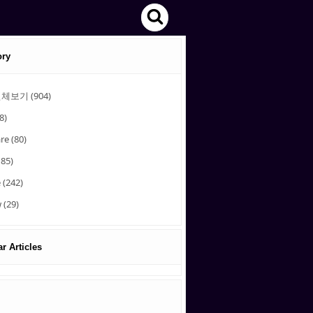
티스토리툴바
s
검색
e
a
ory
r
전체보기
(904)
c
8)
h
are
(80)
185)
e
(242)
w
(29)
r Articles