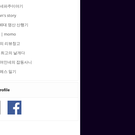
네파주이야기
un's story
00대 명산 산행기
 | momo
의 리뷰창고
 최고의 날개다
여인네의 잡동사니
레스 일기
ofile