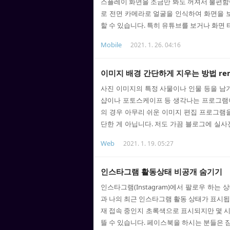
스플레이 화면을 조금만 봐도 꺼져서 불편함
로 전면 카메라로 얼굴을 인식하여 화면을 보
할 수 있습니다. 특히 유튜브를 보거나 화면 
콘텐츠를 볼 때 한 번씩 터치해 줘야 하는데
Mobile
2021. 1. 26. 04:16
그럴 필요가 없습니다. 갤럭시 스마트폰 스마
트폰 전 기종이 스마트 스테이 기능을 지원하지
제가 탑재되거나 업그레이드된 기종은 스마트 
이미지 배경 간단하게 지우는 방법 rem
시 스마트폰 설정 앱으로 들어가서 유용한 기능 
사진 이미지의 특정 사물이나 인물 등을 남기
샵이나 포토스케이프 등 생각나는 프로그램
의 경우 아무리 쉬운 이미지 편집 프로그램을
단한 게 아닙니다. 저도 가끔 블로그에 실사
지 편집 과정을 거치기도 하는데요. 특히 배
Web
2021. 1. 19. 05:27
많이 걸렸습니다. 이런 수고를 덜기 위해 이
는 방법을 알아보려고 합니다. 사진 이미지 배
경을 제거하는 방법을 알아보겠습니다. 굳
인스타그램 활동상태 비공개 숨기기
램을 사용하지 않아도 아주 간단하게 배경을 지워
인스타그램(Instagram)에서 팔로우 하는
과 나의 최근 인스타그램 활동 상태가 표시됩
재 접속 중인지 초록색으로 표시되지만 몇 
뜰 수 있습니다. 페이스북을 하시는 분들은 