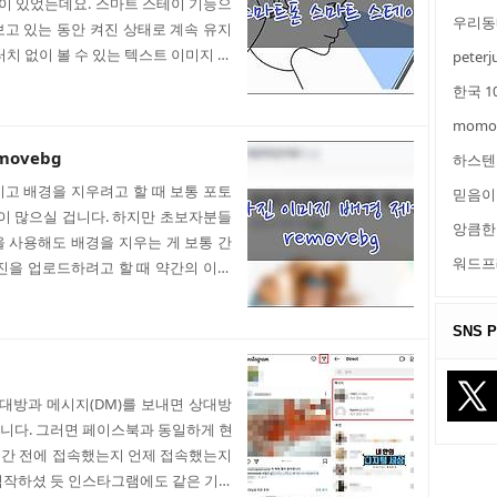
이 있었는데요. 스마트 스테이 기능으
우리동
고 있는 동안 켜진 상태로 계속 유지
터치 없이 볼 수 있는 텍스트 이미지 등
peterj
 그럴 스마트 스테이 기능을 이용하면
한국 1
트 스테이 설정하는 방법 갤럭시 스마
momo
 않지만 안드로이드 9 / 10 운영체
스테이 기능을 지원합니다. 1) 갤럭
ovebg
하스텐
메뉴를 선택합니다. 2) 유..
고 배경을 지우려고 할 때 보통 포토
믿음이
이 많으실 겁니다. 하지만 초보자분들
앙큼한
 사용해도 배경을 지우는 게 보통 간
워드프
진을 업로드하려고 할 때 약간의 이미
경 지우는 작업이 제일 힘들고 시간이
미지 배경 사이트를 통해 배경을 지우
SNS Pr
경 제거하기 removebg 이미지의 배
이 포토샵이나 포토스케이프 등 프로그
 PC에 저장할 수 있습니다. 1) ..
 상대방과 메시지(DM)를 보내면 상대방
니다. 그러면 페이스북과 동일하게 현
시간 전에 접속했는지 언제 접속했는지
짐작하셨 듯 인스타그램에도 같은 기능