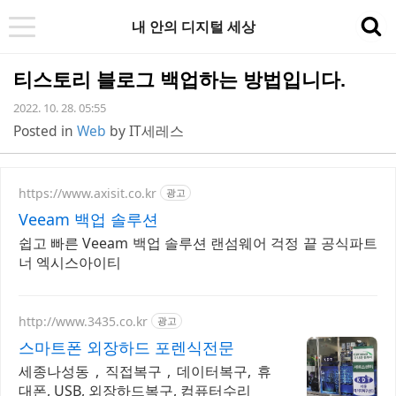
내 안의 디지털 세상
t
sea
o
티스토리 블로그 백업하는 방법입니다.
g
2022. 10. 28. 05:55
g
Posted in
Web
by
IT세레스
l
e
n
https://www.axisit.co.kr
광고
Veeam 백업 솔루션
a
쉽고 빠른 Veeam 백업 솔루션 랜섬웨어 걱정 끝 공식파트
v
너 엑시스아이티
i
g
http://www.3435.co.kr
광고
a
스마트폰 외장하드 포렌식전문
t
세종나성동 , 직접복구 , 데이터복구, 휴
i
대폰, USB, 외장하드복구, 컴퓨터수리