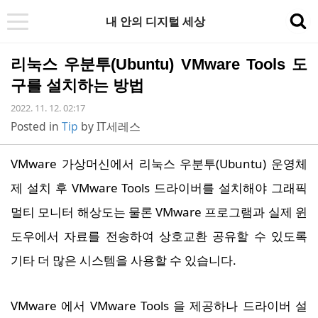
내 안의 디지털 세상
t
sea
o
리눅스 우분투(Ubuntu) VMware Tools 도
g
구를 설치하는 방법
g
2022. 11. 12. 02:17
l
Posted in
Tip
by
IT세레스
e
n
VMware 가상머신에서 리눅스 우분투(Ubuntu) 운영체
a
제 설치 후 VMware Tools 드라이버를 설치해야 그래픽
v
멀티 모니터 해상도는 물론 VMware 프로그램과 실제 윈
i
도우에서 자료를 전송하여 상호교환 공유할 수 있도록
g
기타 더 많은 시스템을 사용할 수 있습니다.
a
t
VMware 에서 VMware Tools 을 제공하나 드라이버 설
i