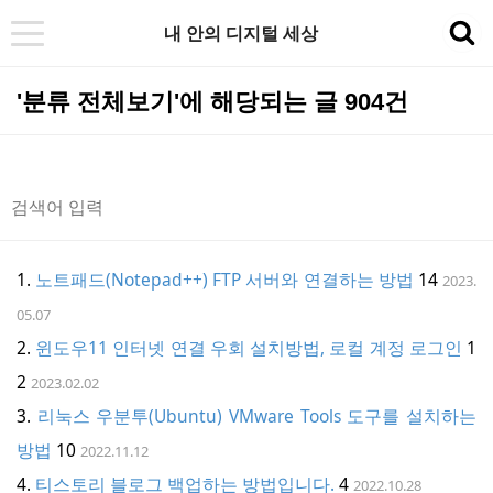
내 안의 디지털 세상
t
sea
o
'분류 전체보기'에 해당되는 글 904건
g
g
l
e
n
a
노트패드(Notepad++) FTP 서버와 연결하는 방법
14
2023.
v
05.07
i
윈도우11 인터넷 연결 우회 설치방법, 로컬 계정 로그인
1
g
2
2023.02.02
a
리눅스 우분투(Ubuntu) VMware Tools 도구를 설치하는
t
방법
10
2022.11.12
i
티스토리 블로그 백업하는 방법입니다.
4
2022.10.28