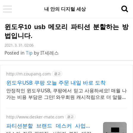
내 안의 디지털 세상
t
sea
o
윈도우10 usb 메모리 파티션 분할하는 방
g
법입니다.
g
2021. 3. 31. 02:06
l
Posted in
Tip
by
IT세레스
e
n
http://m.coupang.com
a
광고
윈도우USB 쿠팡 오늘 주문 내일 바로 도착
v
안정적인 윈도우USB, 쿠팡에서 믿고 사용하세요! 매월 나
i
가는 비용 부담은 그만! 와우회원 캐시적립으로 더 알뜰하
g
게.
a
http://www.desker-mate.com
광고
t
파티션분할 브랜드 데스커 사업자
i
전문