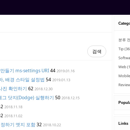
Categ
분류 
Tip
(36
Softw
Web
(
기 ms-settings URI
44
2019.01.16
Mobil
마, 배경 스타일 설정법
54
2019.01.13
Revie
 사진 확인하기
62
2018.12.30
그 닷지(Dodge) 실행하기
50
2018.12.15
Popula
42
2018.11.18
32
2018.11.02
설정하기 엣지 포함
32
Links
2018.10.22